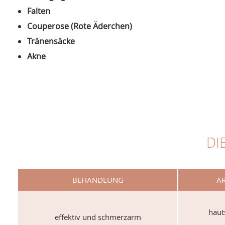
Falten
Couperose (Rote Äderchen)
Tränensäcke
Akne
DI
BEHANDLUNG
A
haut
effektiv und schmerzarm