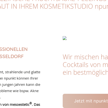
UT IN IHREM KOSMETIKSTUDIO npu
ESSIONELLEN
Wir mischen ha
ÜSSELDORF
Cocktails von m
ein bestmöglich
nt, strahlende und glatte
ei npunkt können Ihrer
n jungen Jahren kann die
robleme wie bspw. Akne
.
Jetzt mit npunk
®
en von mesoestetic
. Das